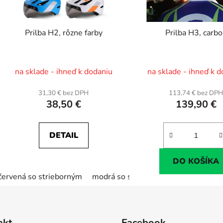
Prilba H2, rôzne farby
Prilba H3, carb
na sklade - ihneď k dodaniu
na sklade - ihneď k 
31,30 € bez DPH
113,74 € bez DP
38,50 €
139,90 €
DETAIL
DO KOŠÍKA
červená so strieborným
modrá so strieborným
akt
Facebook