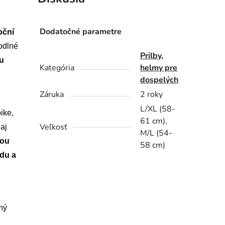
Dodatočné parametre
oční
odlné
Prilby,
iu
Kategória
helmy pre
dospelých
Záruka
2 roky
L/XL (58-
ike,
61 cm),
Veľkosť
aj
M/L (54-
bou
58 cm)
zdu a
ný