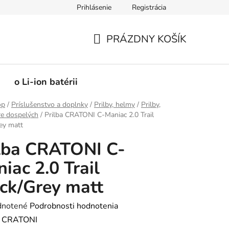
Prihlásenie
Registrácia
PRÁZDNY KOŠÍK
NÁKUPNÝ
KOŠÍK
o Li-ion batérii
op
/
Príslušenstvo a doplnky
/
Prilby, helmy
/
Prilby,
re dospelých
/
Prilba CRATONI C-Maniac 2.0 Trail
ey matt
lba CRATONI C-
iac 2.0 Trail
ck/Grey matt
rné
notené
Podrobnosti hodnotenia
enie
:
CRATONI