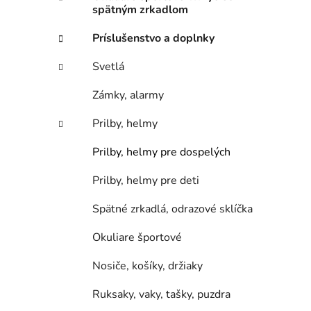
n
spätným zrkadlom
e
l
Príslušenstvo a doplnky
Svetlá
Zámky, alarmy
Prilby, helmy
Prilby, helmy pre dospelých
Prilby, helmy pre deti
Spätné zrkadlá, odrazové sklíčka
Okuliare športové
Nosiče, košíky, držiaky
Ruksaky, vaky, tašky, puzdra