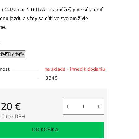
tu
ou C-Maniac 2.0 TRAIL sa môžeš plne sústrediť
dnu jazdu a vždy sa cítiť vo svojom živle
ne.
ť
čiek.
nosť
na sklade - ihneď k dodaniu
3348
,20 €
 € bez DPH
tková cena:
DO KOŠÍKA