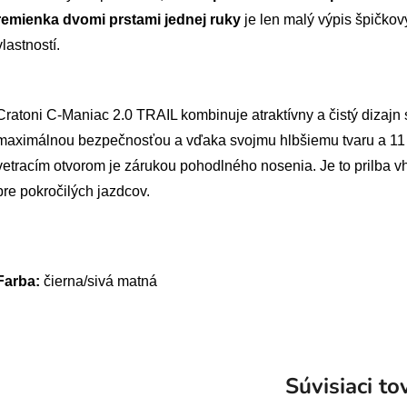
remienka dvomi prstami jednej ruky
je len malý výpis špičko
vlastností.
Cratoni C-Maniac 2.0 TRAIL kombinuje atraktívny a čistý dizajn 
maximálnou bezpečnosťou a vďaka
svojmu hlbšiemu tvaru a 11
vetracím otvorom je zárukou pohodlného nosenia. Je to prilba 
pre pokročilých jazdcov.
Farba:
čierna/sivá matná
Súvisiaci to