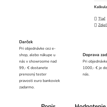
Kalkul
Tlač
Zdieľ
Darček
Pri objednávke cez e-
Doprava za
shop, alebo nákupe u
nás v showroome nad
Pri objednávk
99,- € dostanete
1000,- € je d
prenosný tester
nás.
pravosti euro bankoviek
zadarmo.
Popis
Hodnotenie