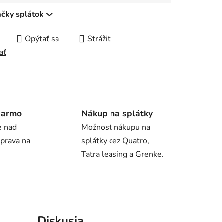
ačky splátok
Opýtať sa
Strážiť
ať
darmo
Nákup na splátky
e nad
Možnosť nákupu na
oprava na
splátky cez Quatro,
Tatra leasing a Grenke.
Diskusia