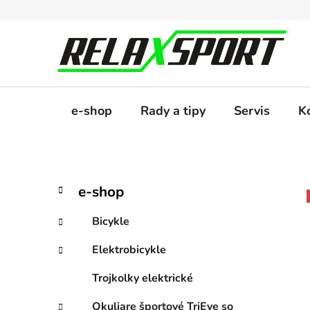
Prejsť
na
obsah
e-shop
Rady a tipy
Servis
K
B
K
Preskočiť
e-shop
a
kategórie
o
t
č
Bicykle
e
n
g
Elektrobicykle
ý
ó
p
r
Trojkolky elektrické
i
a
e
Okuliare športové TriEye so