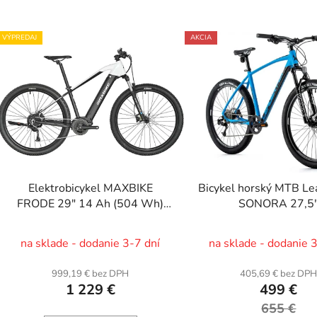
VÝPREDAJ
AKCIA
Elektrobicykel MAXBIKE
Bicykel horský MTB Le
FRODE 29" 14 Ah (504 Wh)
SONORA 27,5
čierny, v. XL
na sklade - dodanie 3-7 dní
na sklade - dodanie 
999,19 € bez DPH
405,69 € bez DP
1 229 €
499 €
655 €