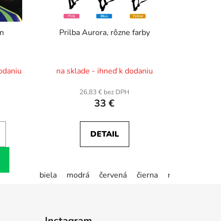
on
Prilba Aurora, rôzne farby
dodaniu
na sklade - ihneď k dodaniu
H
26,83 € bez DPH
33 €
DETAIL
biela
modrá
červená
čierna
ružová
žltá
Instagram