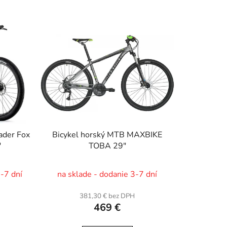
ader Fox
Bicykel horský MTB MAXBIKE
"
TOBA 29"
3-7 dní
na sklade - dodanie 3-7 dní
H
381,30 € bez DPH
469 €