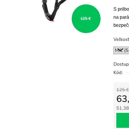
produk
S prilb
je
0,0
na pará
125 €
z
bezpeč
5
Veľkos
hviezdi
Dostup
Kód:
125 €
63
51,38
Jedno