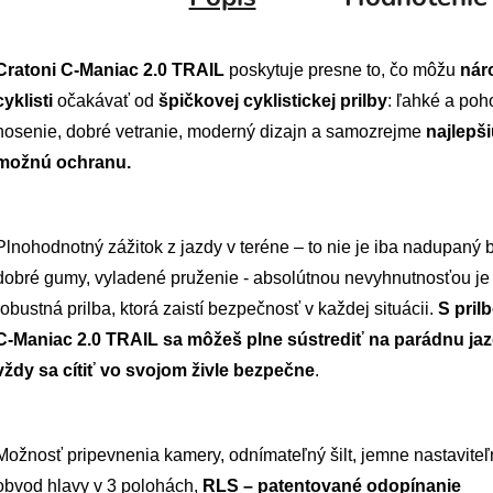
Cratoni C-Maniac 2.0 TRAIL
poskytuje presne to, čo môžu
nár
cyklisti
očakávať od
špičkovej cyklistickej prilby
: ľahké a poh
nosenie, dobré vetranie, moderný dizajn a samozrejme
najlepš
možnú ochranu.
Plnohodnotný zážitok z jazdy v teréne – to nie je iba nadupaný b
dobré gumy, vyladené pruženie - absolútnou nevyhnutnosťou je 
robustná prilba, ktorá zaistí bezpečnosť v každej situácii.
S pril
C-Maniac 2.0 TRAIL sa môžeš plne sústrediť na parádnu ja
vždy sa
cítiť vo svojom živle bezpečne
.
Možnosť pripevnenia kamery, odnímateľný šilt, jemne nastaviteľ
obvod hlavy v 3 polohách,
RLS –
patentované odopínanie